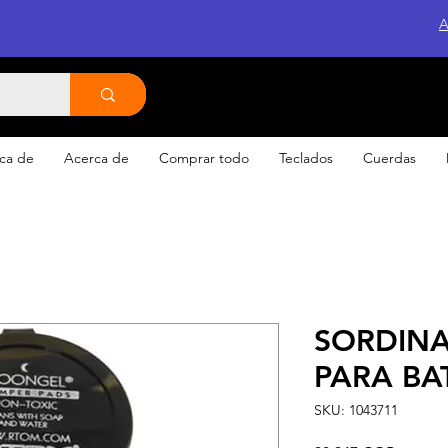
A
ca de
Acerca de
Comprar todo
Teclados
Cuerdas
SORDINA
PARA BA
SKU: 1043711