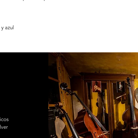
 y azul
icos
lver