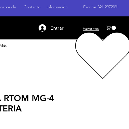
cerca de
Contacto
Información
Escribe 321 2972091
Entrar
Favoritos
Más
 RTOM MG-4
TERIA