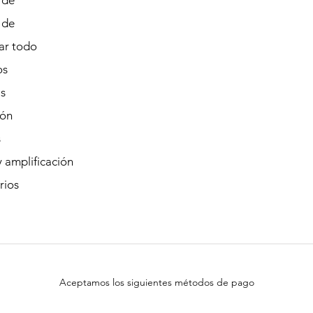
 de
 de
r todo
os
s
ión
s
 amplificación
rios
Aceptamos los siguientes métodos de pago