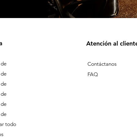
a
Atención al client
 de
Contáctanos
 de
FAQ
 de
 de
 de
 de
r todo
os