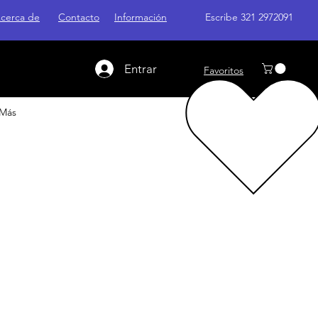
cerca de
Contacto
Información
Escribe 321 2972091
Entrar
Favoritos
Más