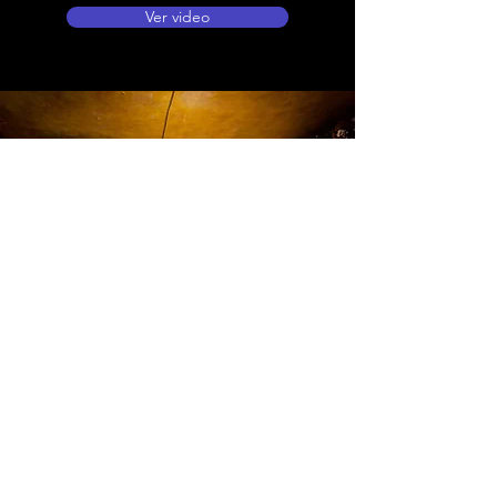
Ver video
Ubicación de tienda
Autopista Medellín calle 80, Km 7 vía Bogotá