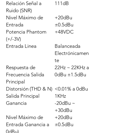
Relación Señal a
111dB
Ruido (SNR)
Nivel Máximo de
+20dBu
Entrada
±0.5dBu
Potencia Phantom
+48VDC
(+/-3V)
Entrada Linea
Balanceada
Electrónicamen
te
Respuesta de
22Hz ~ 22KHz a
Frecuencia Salida
0dBu ±1.5dBu
Principal
Distorsión (THD & N)
<0.01% a 0dBu
Salida Principal
1KHz
Ganancia
-20dBu ~
+30dBu
Nivel Máximo de
+20dBu
Entrada Ganancia a
±0.5dBu
0dBu)