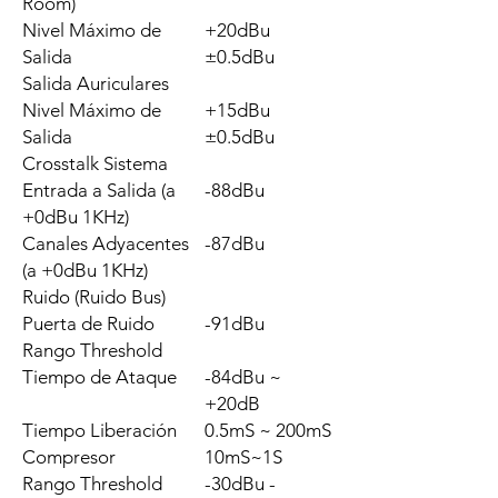
Room)
Nivel Máximo de
+20dBu
Salida
±0.5dBu
Salida Auriculares
Nivel Máximo de
+15dBu
Salida
±0.5dBu
Crosstalk Sistema
Entrada a Salida (a
-88dBu
+0dBu 1KHz)
Canales Adyacentes
-87dBu
(a +0dBu 1KHz)
Ruido (Ruido Bus)
Puerta de Ruido
-91dBu
Rango Threshold
Tiempo de Ataque
-84dBu ~
+20dB
Tiempo Liberación
0.5mS ~ 200mS
Compresor
10mS~1S
Rango Threshold
-30dBu -