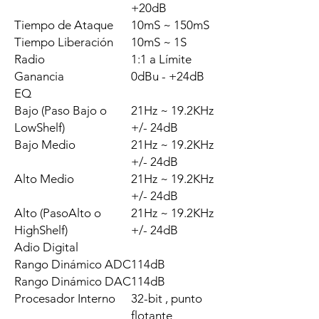
+20dB
Tiempo de Ataque
10mS ~ 150mS
Tiempo Liberación
10mS ~ 1S
Radio
1:1 a Límite
Ganancia
0dBu - +24dB
EQ
Bajo (Paso Bajo o
21Hz ~ 19.2KHz
LowShelf)
+/- 24dB
Bajo Medio
21Hz ~ 19.2KHz
+/- 24dB
Alto Medio
21Hz ~ 19.2KHz
+/- 24dB
Alto (PasoAlto o
21Hz ~ 19.2KHz
HighShelf)
+/- 24dB
Adio Digital
Rango Dinámico ADC
114dB
Rango Dinámico DAC
114dB
Procesador Interno
32-bit , punto
flotante