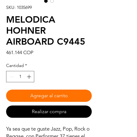
SKU: 1035699
MELODICA
HOHNER
AIRBOARD C9445
Precio
461.144 COP
Cantidad
*
Agregar al carrito
Realizar compra
Ya sea que te guste Jazz, Pop, Rock o
Reggae, con Performer 37 tienes el