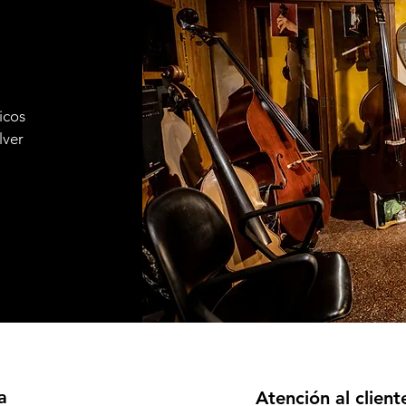
icos
lver
a
Atención al client