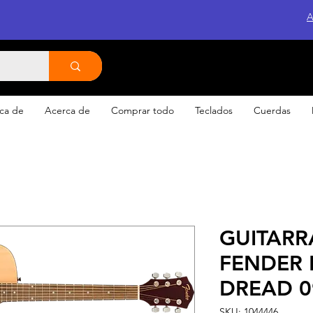
A
ca de
Acerca de
Comprar todo
Teclados
Cuerdas
GUITARR
FENDER 
DREAD 0
SKU: 1044446