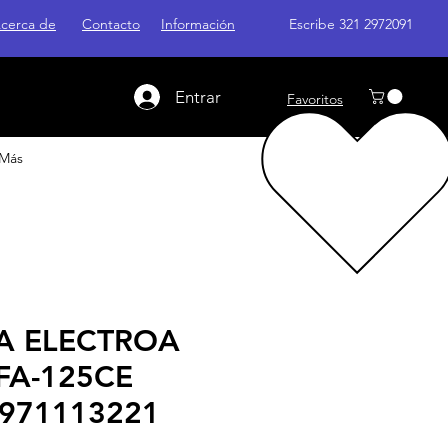
cerca de
Contacto
Información
Escribe 321 2972091
Entrar
Favoritos
Más
A ELECTROA
FA-125CE
971113221