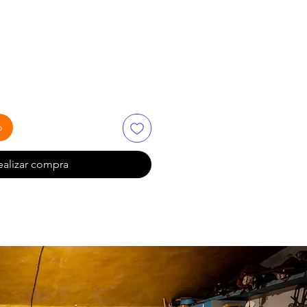
io
o
ealizar compra