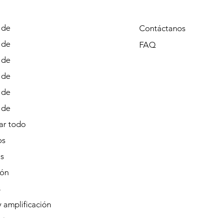
 de
Contáctanos
 de
FAQ
 de
 de
 de
 de
r todo
os
s
ión
s
 amplificación