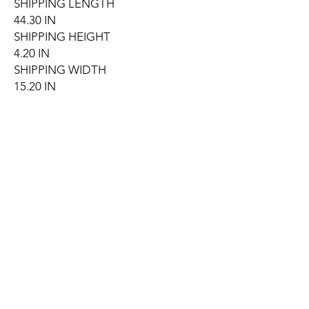
SHIPPING LENGTH
44.30 IN
SHIPPING HEIGHT
4.20 IN
SHIPPING WIDTH
15.20 IN
Accesorios
ESTUCHE RECOMENDADO
Classic Series
Stratocaster®/Telecaster® Wood
Hardshell Case, P/N 0996106306 (Not
Included)
RECOMMENED GIG BAG
FE610 Electric Guitar Gig Bag, P/N
0991412406 (Not Included)