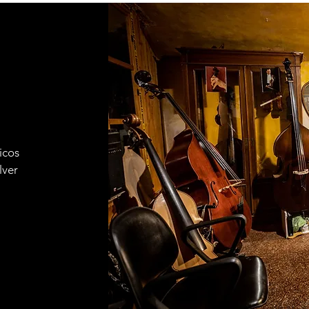
icos
lver