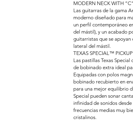
MODERN NECK WITH “C” 
Las guitarras de la gama A
moderno diseñado para ma
un perfil contemporáneo en 
del mástil), y un acabado p
guitarristas que se apoyan 
lateral del mástil.
TEXAS SPECIAL™ PICKUP
Las pastillas Texas Special
de bobinado extra ideal par
Equipadas con polos magné
bobinado recubierto en en
para una mejor equilibrio d
Special pueden sonar cantar
infinidad de sonidos desde
frecuencias medias muy bi
cristalinos.