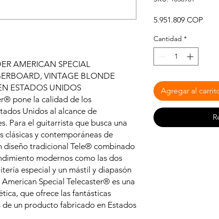
Prec
5.951.809 COP
Cantidad
*
DER AMERICAN SPECIAL
GERBOARD, VINTAGE BLONDE
 EN ESTADOS UNIDOS
Agregar al carrit
r® pone la calidad de los
tados Unidos al alcance de
R
es. Para el guitarrista que busca una
as clásicas y contemporáneas de
un diseño tradicional Tele® combinado
endimiento modernos como las dos
itería especial y un mástil y diapasón
a American Special Telecaster® es una
tica, que ofrece las fantásticas
s de un producto fabricado en Estados