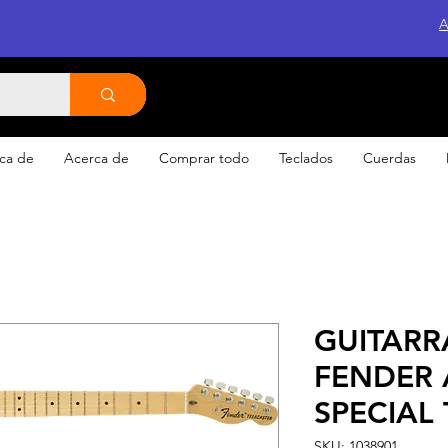
A
ca de
Acerca de
Comprar todo
Teclados
Cuerdas
GUITARR
FENDER
SPECIAL
SKU: 1038901