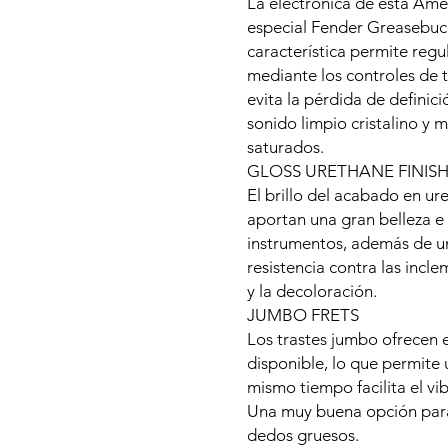
La electrónica de esta Amer
especial Fender Greasebuck
característica permite regu
mediante los controles de to
evita la pérdida de definici
sonido limpio cristalino y m
saturados.
GLOSS URETHANE FINIS
El brillo del acabado en ur
aportan una gran belleza e 
instrumentos, además de un
resistencia contra las incl
y la decoloración.
JUMBO FRETS
Los trastes jumbo ofrecen e
disponible, lo que permite 
mismo tiempo facilita el vi
Una muy buena opción para
dedos gruesos.