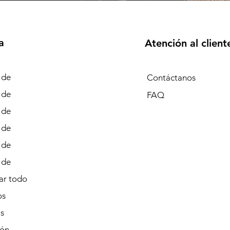
a
Atención al client
 de
Contáctanos
 de
FAQ
 de
 de
 de
 de
r todo
os
s
ión