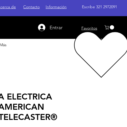
cerca de
Contacto
Información
Escribe 321 2972091
Entrar
Favoritos
Más
A ELECTRICA
 AMERICAN
 TELECASTER®