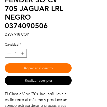
FENDER SQ CV
70S JAGUAR LRL
NEGRO
0374090506
Precio
2.939.918 COP
Cantidad
*
Agregar al carrito
Realizar compra
El Classic Vibe '70s Jaguar® lleva el
estilo retro al máximo y produce un
sonido extraordinario gracias a sus