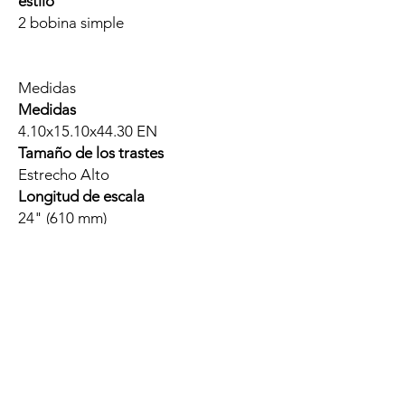
estilo
2 bobina simple
Medidas
Medidas
4.10x15.10x44.30 EN
Tamaño de los trastes
Estrecho Alto
Longitud de escala
24" (610 mm)
Altura de envío
4,10 pulgadas
Longitud de envío
44,30 pulgadas
Peso de envío
10.35 libras
Ancho de envío
15,10 pulgadas