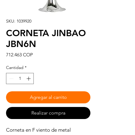
SKU: 1039920
CORNETA JINBAO
JBN6N
Precio
712.463 COP
Cantidad
*
Agregar al carrito
Realizar compra
Corneta en F viento de metal