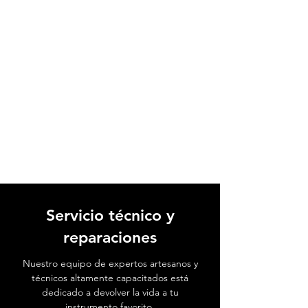
tecnología que era, es y está por venir.
Servicio técnico y
reparaciones
Nuestro equipo de expertos artesanos y
técnicos altamente capacitados está
dedicado a devolver la vida a tu
instrumento favorito.