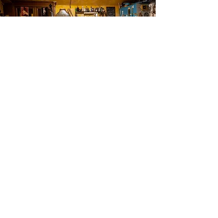
Ubicación de tienda
Autopista Medellín calle 80, Km 7 vía Bogotá