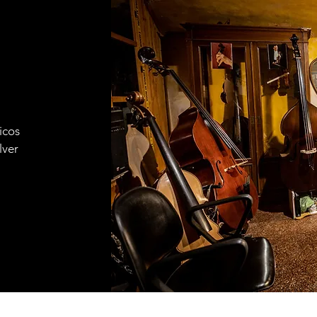
icos
lver