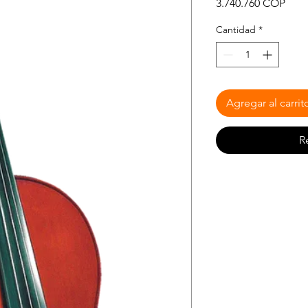
Prec
3.740.760 COP
Cantidad
*
Agregar al carrit
R