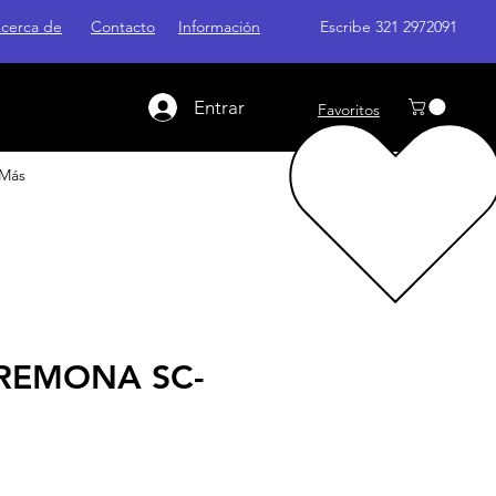
cerca de
Contacto
Información
Escribe 321 2972091
Entrar
Favoritos
Más
REMONA SC-