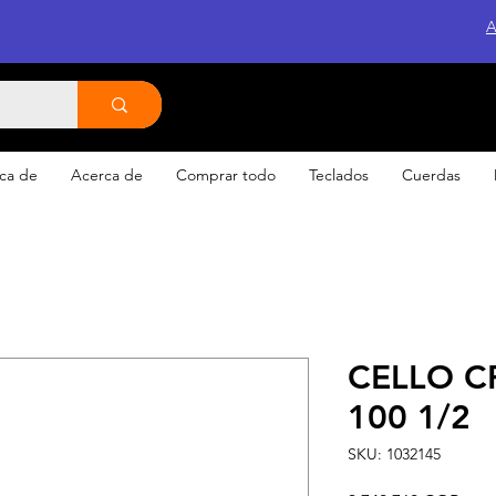
A
ca de
Acerca de
Comprar todo
Teclados
Cuerdas
CELLO C
100 1/2
SKU: 1032145