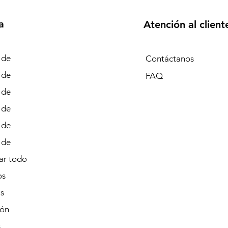
a
Atención al client
 de
Contáctanos
 de
FAQ
 de
 de
 de
 de
r todo
os
s
ión
s