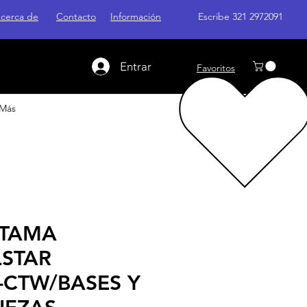
cerca de
Contacto
Información
Escribe 321 2972091
Entrar
Favoritos
Más
 TAMA
LSTAR
-CTW/BASES Y