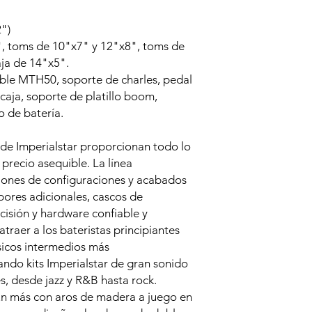
")
 toms de 10"x7" y 12"x8", toms de
ja de 14"x5".
le MTH50, soporte de charles, pedal
caja, soporte de platillo boom,
o de batería.
 de Imperialstar proporcionan todo lo
 precio asequible. La línea
ciones de configuraciones y acabados
bores adicionales, cascos de
cisión y hardware confiable y
traer a los bateristas principiantes
sicos intermedios más
ndo kits Imperialstar de gran sonido
s, desde jazz y R&B hasta rock.
aún más con aros de madera a juego en