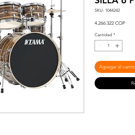
SILLA 6 
SKU: 1044242
Prec
4.266.322 COP
Cantidad
*
Agregar al carrit
R