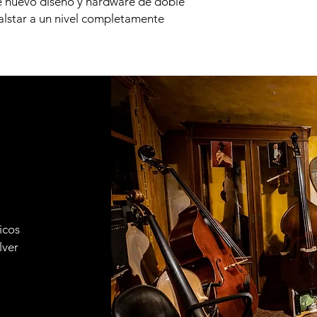
e nuevo diseño y hardware de doble
ialstar a un nivel completamente
icos
lver