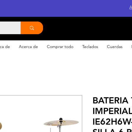
A
ca de
Acerca de
Comprar todo
Teclados
Cuerdas
BATERIA
IMPERIA
IE62H6W