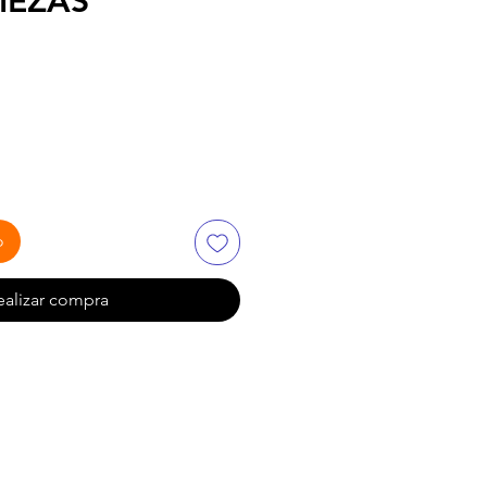
PIEZAS
io
o
ealizar compra