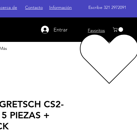
cerca de
Contacto
Información
Escribe 321 2972091
Entrar
Favoritos
Más
 GRETSCH CS2-
5 PIEZAS +
CK