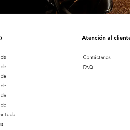
a
Atención al client
 de
Contáctanos
 de
FAQ
 de
 de
 de
 de
r todo
os