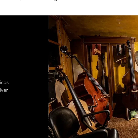
icos
lver