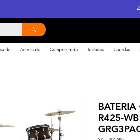
A
ca de
Acerca de
Comprar todo
Teclados
Cuerdas
BATERIA
R425-WB 
GRG3PA
SKU: 1042853