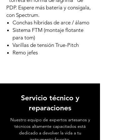
"torreta en forma de lágrima" de
PDP. Espere más batería y consígala,
con Spectrum.
Conchas híbridas de arce / álamo
Sistema FTM (montaje flotante
para tom)
Varillas de tensión True-Pitch
Remo jefes
Servicio técnico y
reparaciones
Nuestro equipo de expertos artesanos y
técnicos altamente capacitados está
dedicado a devolver la vida a tu
instrumento favorito.