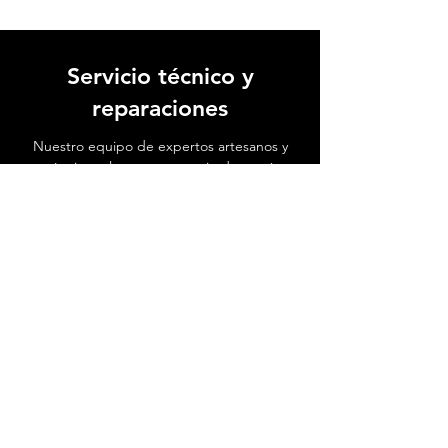
Servicio técnico y
reparaciones
Nuestro equipo de expertos artesanos y
técnicos altamente capacitados está
dedicado a devolver la vida a tu
instrumento favorito.
Ver video