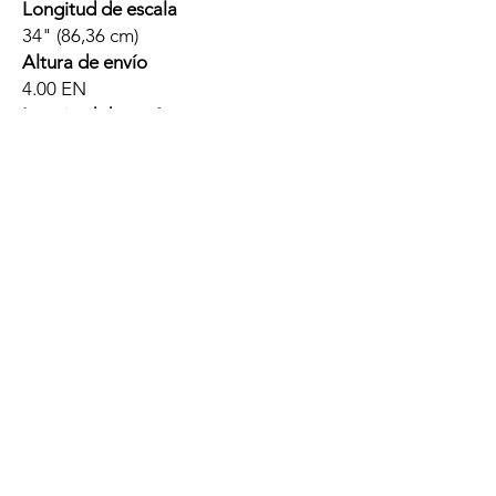
Longitud de escala
34" (86,36 cm)
Altura de envío
4.00 EN
Longitud de envío
51,50 pulgadas
Peso de envío
12.50 libras
Ancho de envío
15.50 EN
Servicio técnico y
reparaciones
Nuestro equipo de expertos artesanos y
técnicos altamente capacitados está