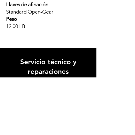
Llaves de afinación
Standard Open-Gear
Peso
12.00 LB
Servicio técnico y
reparaciones
Nuestro equipo de expertos artesanos y
técnicos altamente capacitados está
dedicado a devolver la vida a tu
instrumento favorito.
Ver video