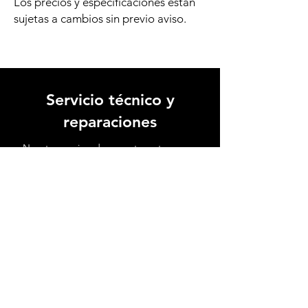
Los precios y especificaciones están
sujetas a cambios sin previo aviso.
Servicio técnico y
reparaciones
Nuestro equipo de expertos artesanos y
técnicos altamente capacitados está
dedicado a devolver la vida a tu
instrumento favorito.
Ver video