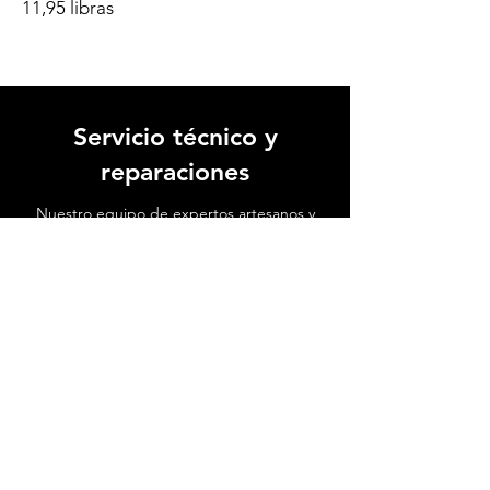
11,95 libras
Servicio técnico y
reparaciones
Nuestro equipo de expertos artesanos y
técnicos altamente capacitados está
dedicado a devolver la vida a tu
instrumento favorito.
Ver video