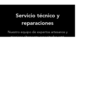
Servicio técnico y
reparaciones
Nuestro equipo de expertos artesanos y
técnicos altamente capacitados está
dedicado a devolver la vida a tu
instrumento favorito.
Ver video