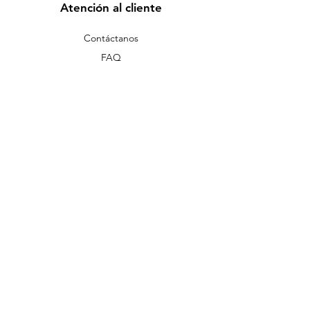
Atención al cliente
Contáctanos
FAQ
Política
Politicas de Devolucion
Términos y condiciones
Condiciones
de envio
Política de Tratamiento y Protección de
Datos Personales
Politicas de Garantias