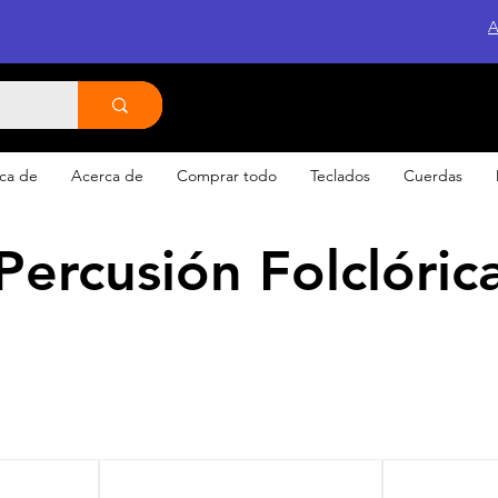
A
ca de
Acerca de
Comprar todo
Teclados
Cuerdas
Percusión Folclóric