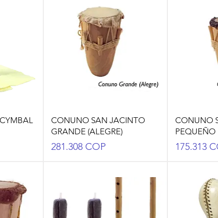
 CYMBAL
CONUNO SAN JACINTO
CONUNO S
GRANDE (ALEGRE)
PEQUEÑO 
Precio
Precio
281.308 COP
175.313 