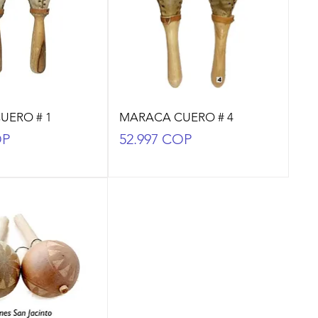
UERO # 1
MARACA CUERO # 4
Precio
OP
52.997 COP