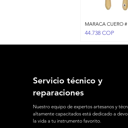
MARACA CUERO # 
Precio
44.738 COP
Servicio técnico y
reparaciones
Nuestro equipo de expertos artesanos y técn
altamente capacitados está dedicado a devo
la vida a tu instrumento favorito.