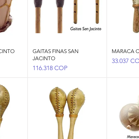
CINTO
GAITAS FINAS SAN
MARACA C
JACINTO
Precio
33.037 C
Precio
116.318 COP