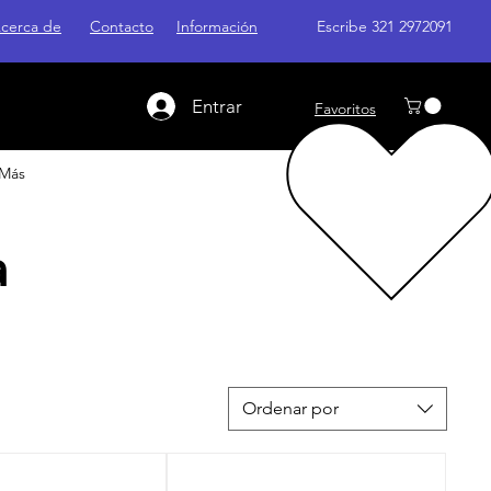
cerca de
Contacto
Información
Escribe 321 2972091
Entrar
Favoritos
Más
a
Ordenar por