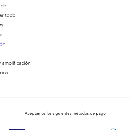
 de
r todo
os
s
ión
s
 amplificación
rios
Aceptamos los siguientes métodos de pago