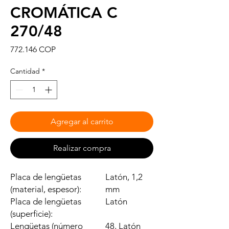
CROMÁTICA C
270/48
Precio
772.146 COP
Cantidad
*
Agregar al carrito
Realizar compra
Placa de lengüetas
Latón, 1,2
(material, espesor):
mm
Placa de lengüetas
Latón
(superficie):
Lengüetas (número
48, Latón