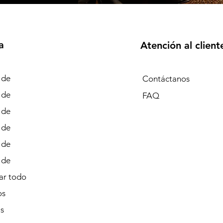
a
Atención al client
 de
Contáctanos
 de
FAQ
 de
 de
 de
 de
r todo
os
s