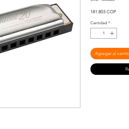
Precio
181.803 COP
Cantidad
*
Agregar al carrit
R