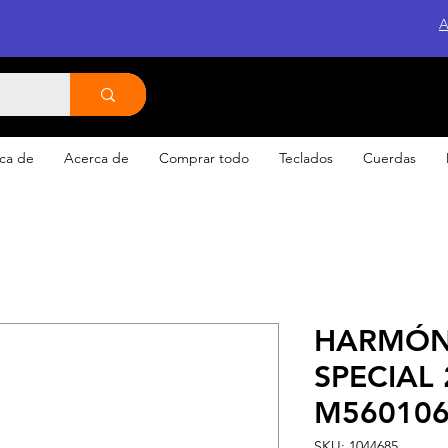
A
ca de
Acerca de
Comprar todo
Teclados
Cuerdas
HARMÓN
SPECIAL 
M56010
SKU: 1044685