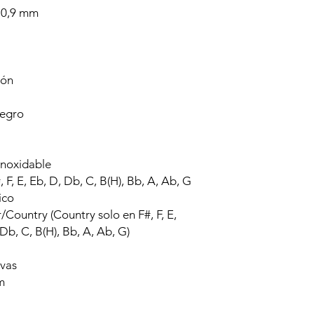
 0,9 mm
tón
negro
inoxidable
 F, E, Eb, D, Db, C, B(H), Bb, A, Ab, G
ico
r/Country (Country solo en F#, F, E,
Db, C, B(H), Bb, A, Ab, G)
vas
m