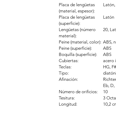
Placa de lengüetas
Latón,
(material, espesor):
Placa de lengüetas
Latón
(superficie):
Lengüetas (número
20, La
material):
Peine (material, color):
ABS, 
Peine (superficie):
ABS
Boquilla (superficie):
ABS
Cubiertas:
acero 
Teclas:
HG, F#,
Tipo:
diatón
Afinación:
Richte
Eb, D, 
Número de orificios:
10
Tesitura:
3 Octa
Longitud:
10,2 c