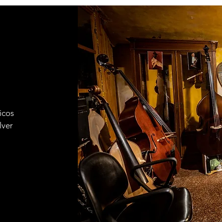
icos
lver