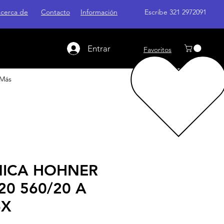
cerca de
Contacto
Información
Escribe 321 2972091
Entrar
Favoritos
Más
ICA HOHNER
20 560/20 A
6X