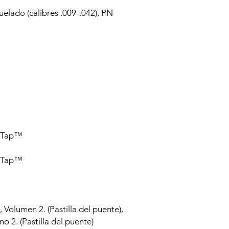
lado (calibres .009-.042), PN
e Tap™
e Tap™
, Volumen 2. (Pastilla del puente),
ono 2. (Pastilla del puente)