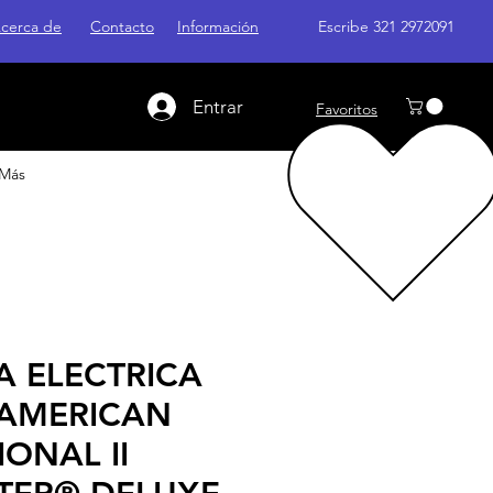
cerca de
Contacto
Información
Escribe 321 2972091
Entrar
Favoritos
Más
A ELECTRICA
 AMERICAN
ONAL II