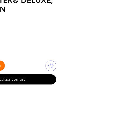
TER® DELUXE,
ÓN
io
o
ealizar compra