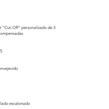
e "Cut-Off" personalizado de 3
n compensadas
S
envejecido
llado escalonado