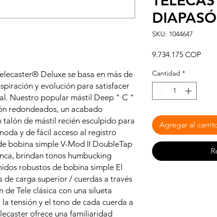
TELECAS
DIAPAS
SKU: 1044647
Prec
9.734.175 COP
Cantidad
*
Telecaster® Deluxe se basa en más de
spiración y evolución para satisfacer
al. Nuestro popular mástil Deep " C "
són redondeados, un acabado
 talón de mástil recién esculpido para
Agregar al carrit
da y de fácil acceso al registro
s de bobina simple V-Mod II DoubleTap
R
unca, brindan tonos humbucking
idos robustos de bobina simple El
s de carga superior / cuerdas a través
 de Tele clásica con una silueta
la tensión y el tono de cada cuerda a
lecaster ofrece una familiaridad