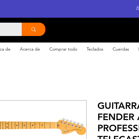
A
ca de
Acerca de
Comprar todo
Teclados
Cuerdas
GUITARR
FENDER
PROFESSI