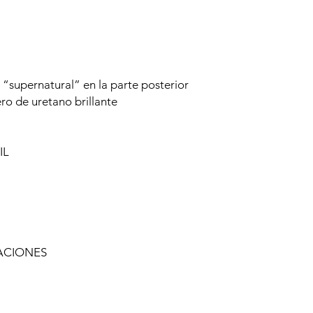
“supernatural” en la parte posterior
ero de uretano brillante
IL
ACIONES