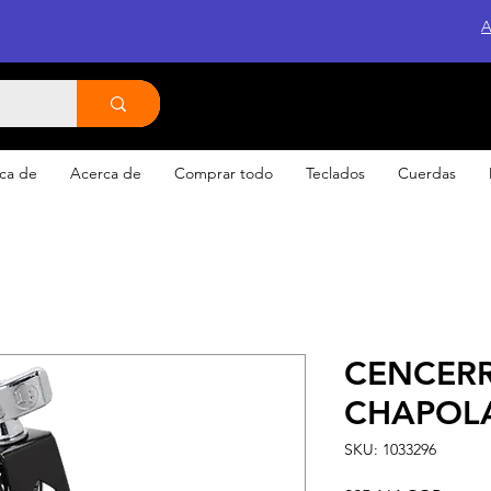
A
ca de
Acerca de
Comprar todo
Teclados
Cuerdas
CENCERR
CHAPOL
SKU: 1033296