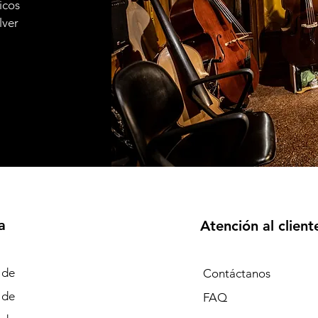
icos
lver
a
Atención al client
 de
Contáctanos
 de
FAQ