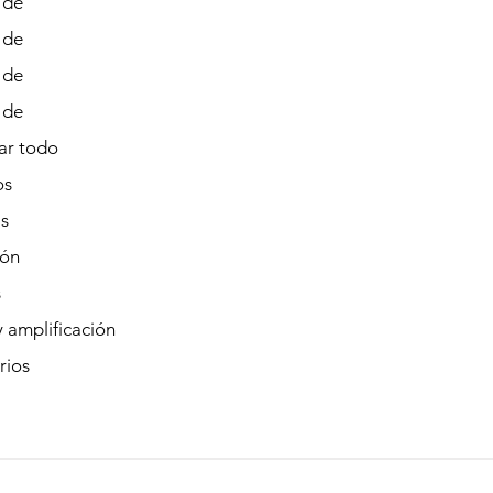
 de
 de
 de
 de
r todo
os
s
ión
s
 amplificación
rios