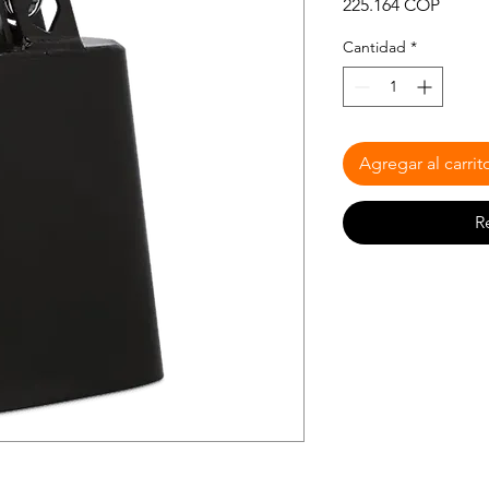
Precio
225.164 COP
Cantidad
*
Agregar al carrit
R