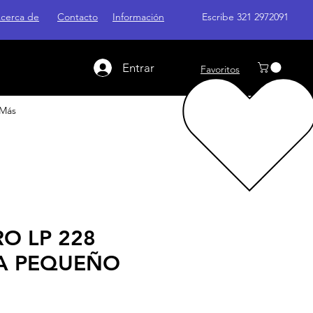
cerca de
Contacto
Información
Escribe 321 2972091
Entrar
Favoritos
Más
O LP 228
A PEQUEÑO