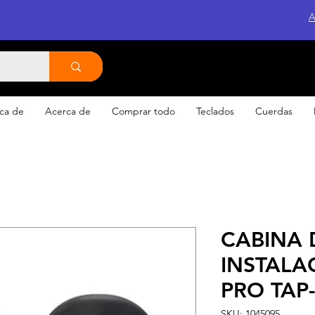
A
ca de
Acerca de
Comprar todo
Teclados
Cuerdas
CABINA 
INSTALA
PRO TAP-
SKU: 1045095