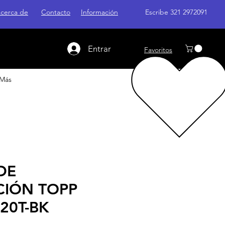
cerca de
Contacto
Información
Escribe 321 2972091
Entrar
Favoritos
Más
DE
CIÓN TOPP
20T-BK