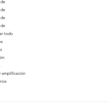
 de
 de
 de
 de
r todo
os
s
ión
s
 amplificación
rios