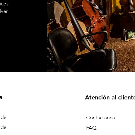
icos
lver
a
Atención al client
 de
Contáctanos
 de
FAQ